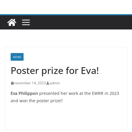
Ga
naar
de
inhoud
NEWS
Poster prize for Eva!
november 14, 2023
admin
Eva Philippon
presented her work at the EWRR in 2023
and won the poster prize!!